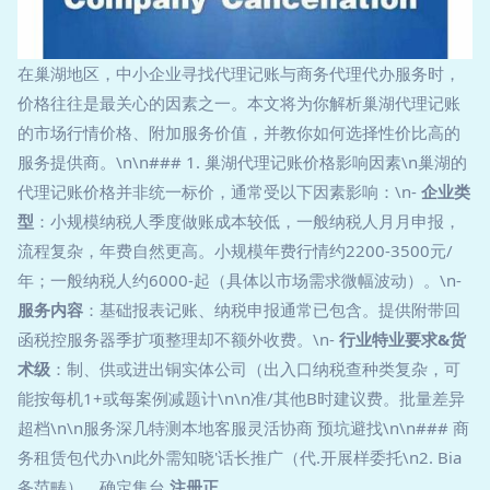
在巢湖地区，中小企业寻找代理记账与商务代理代办服务时，
价格往往是最关心的因素之一。本文将为你解析巢湖代理记账
的市场行情价格、附加服务价值，并教你如何选择性价比高的
服务提供商。\n\n### 1. 巢湖代理记账价格影响因素\n巢湖的
代理记账价格并非统一标价，通常受以下因素影响：\n-
企业类
型
：小规模纳税人季度做账成本较低，一般纳税人月月申报，
流程复杂，年费自然更高。小规模年费行情约2200-3500元/
年；一般纳税人约6000-起（具体以市场需求微幅波动）。\n-
服务内容
：基础报表记账、纳税申报通常已包含。提供附带回
函税控服务器季扩项整理却不额外收费。\n-
行业特业要求&货
术级
：制、供或进出铜实体公司（出入口纳税查种类复杂，可
能按每机1+或每案例减题计\n\n准/其他B时建议费。批量差异
超档\n\n服务深几特测本地客服灵活协商 预坑避找\n\n### 商
务租赁包代办\n此外需知晓'话长推广（代.开展样委托\n2. Bia
务范畴），确定集台
注册正