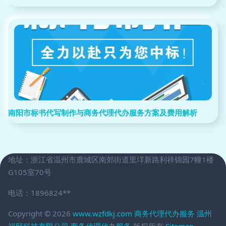
南阳市标书代写制作与商务代理代办服务方案及费用解析
地址：浙江省温州市鹿城区南郊街道里垟新路利祥锦园7幢1楼
G105室70号
电话：1896824**
Copyright © 2026
www.wzfdkj.com
商务代理代办服务
温州
福邸科技有限公司
商务代理代办服务
版权所有
Sitemap